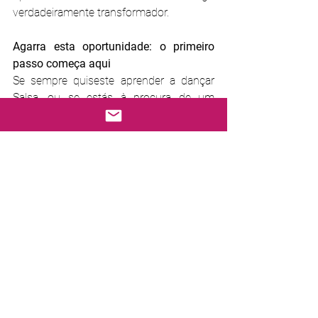
verdadeiramente transformador.
Agarra esta oportunidade: o primeiro 
passo começa aqui
Se sempre quiseste aprender a dançar 
Salsa, ou se estás à procura de um 
espaço que valorize a cultura, o ritmo e o 
calor humano que só esta dança oferece 
— 
o Estúdio Sabor & Dança é o seu 
lugar
.
Marca já a tua aula experimental 
gratuita!
O Estúdio Sabor & Dança 
oferece 
aula grátis para novos alunos
. É 
a oportunidade perfeita para sentir o 
ambiente, conhecer os professores e 
deixar o corpo falar por si.