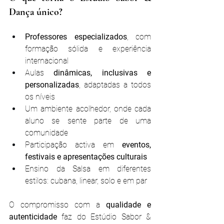
Dança único?
Professores especializados
, com 
formação sólida e experiência 
internacional
Aulas 
dinâmicas, inclusivas e 
personalizadas
, adaptadas a todos 
os níveis
Um ambiente acolhedor, onde cada 
aluno se sente parte de uma 
comunidade
Participação activa em 
eventos, 
festivais e apresentações culturais
Ensino da Salsa em diferentes 
estilos: cubana, linear, solo e em par
O compromisso com a 
qualidade e 
autenticidade
 faz do Estúdio Sabor & 