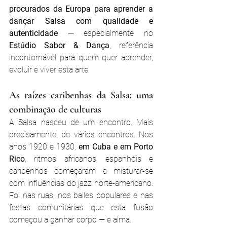
procurados da Europa para aprender a 
dançar Salsa com qualidade e 
autenticidade
 — especialmente no 
Estúdio Sabor & Dança
, referência 
incontornável para quem quer aprender, 
evoluir e viver esta arte.
As raízes caribenhas da Salsa: uma 
combinação de culturas
A Salsa nasceu de um encontro. Mais 
precisamente, de vários encontros. Nos 
anos 1920 e 1930, 
em Cuba e em Porto 
Rico
, ritmos africanos, espanhóis e 
caribenhos começaram a misturar-se 
com influências do jazz norte-americano. 
Foi nas ruas, nos bailes populares e nas 
festas comunitárias que esta fusão 
começou a ganhar corpo — e alma.