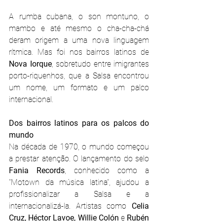
A rumba cubana, o son montuno, o 
mambo e até mesmo o cha-cha-chá 
deram origem a uma nova linguagem 
rítmica. Mas foi nos bairros latinos de 
Nova Iorque
, sobretudo entre imigrantes 
porto-riquenhos, que a Salsa encontrou 
um nome, um formato e um palco 
internacional.
Dos bairros latinos para os palcos do 
mundo
Na década de 1970, o mundo começou 
a prestar atenção. O lançamento do selo 
Fania Records
, conhecido como a 
"Motown da música latina", ajudou a 
profissionalizar a Salsa e a 
internacionalizá-la. Artistas como 
Celia 
Cruz, Héctor Lavoe, Willie Colón
 e 
Rubén 