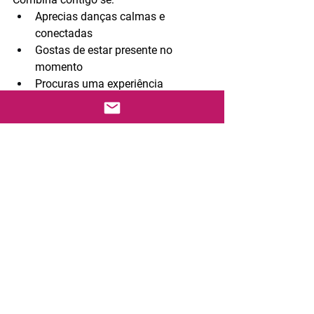
Aprecias danças calmas e 
conectadas
Gostas de estar presente no 
momento
Procuras uma experiência 
sensorial e afectiva
Ainda não sabes? 
Experimenta!
Mesmo com estas descrições, nada 
substitui a experiência real. 
O melhor caminho é experimentar! No 
Estúdio Sabor & Dança podes ter a tua 
primeira aula gratuitamente e descobrir 
na prática qual estilo te faz vibrar, 