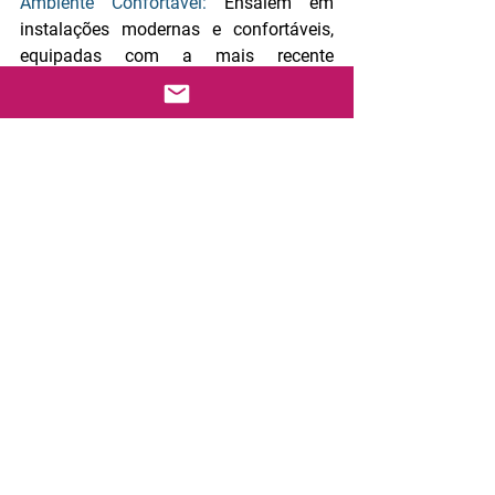
Ambiente Confortável: 
Ensaiem em 
instalações modernas e confortáveis, 
equipadas com a mais recente 
tecnologia de som.
O vosso casamento merece um toque 
especial, e a dança dos noivos é a 
oportunidade perfeita para o conseguir. 
Deixe-nos fazer parte deste momento 
mágico.
Marque a Sua Consulta Gratuita Agora 
e Faça do Seu Grande Dia uma 
Celebração Inesquecível!
Não deixe escapar a oportunidade de 
criar memórias que durarão uma vida 
inteira. Entre em contacto connosco 
hoje e descubra como podemos tornar a 