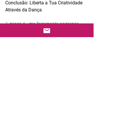
Conclusão: Liberta a Tua Criatividade 
Através da Dança
A dança é uma ferramenta poderosa 
para explorar a criatividade e expressar 
emoções.
Marca já a tua aula gratuita no Estúdio 
Sabor & Dança e descobre como o 
movimento pode ajudar-te a libertar 
sentimentos, desenvolver confiança e 
conectar-te contigo mesmo de forma 
divertida e inspiradora.