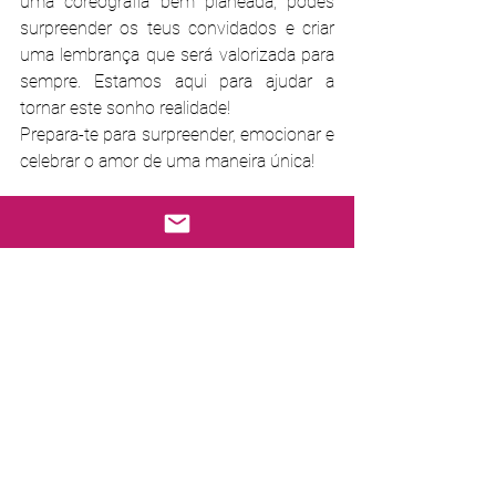
uma coreografia bem planeada, podes 
surpreender os teus convidados e criar 
uma lembrança que será valorizada para 
sempre. Estamos aqui para ajudar a 
tornar este sonho realidade! 
Prepara-te para surpreender, emocionar e 
celebrar o amor de uma maneira única!
Chamamos-te para uma aula no 
Estúdio Sabor & Dança em Lisboa e 
iniciares a tua jornada na preparação 
para o grande dia! Estamos ansiosos 
para te ajudar a criar uma coreografia 
inesquecível.
Agendar agora