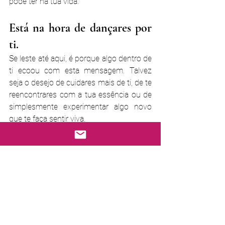
pode ter na tua vida.
Está na hora de dançares por 
ti.
Se leste até aqui, é porque algo dentro de 
ti ecoou com esta mensagem. Talvez 
seja o desejo de cuidares mais de ti, de te 
reencontrares com a tua essência ou de 
simplesmente experimentar algo novo 
que te faça sentir viva.
Então, porque não dares esse passo?
Agenda agora uma aula gratuita de 
Dança do Ventre no Estúdio Sabor & 
Dança em Lisboa
.
Vem conhecer de perto esta arte 
encantadora, sentir o teu corpo a 
despertar e descobrir tudo aquilo que és 