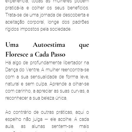
experiência, todas as mulheres podem 
praticá-la e colher os seus benefícios. 
Trata-se de uma jornada de descoberta e 
aceitação corporal, longe dos padrões 
rígidos impostos pela sociedade.
Uma Autoestima que 
Floresce a Cada Passo
Há algo de profundamente libertador na 
Dança do Ventre. A mulher reencontra-se 
com a sua sensualidade de forma leve, 
natural e sem culpa. Aprende a olhar-se 
com carinho, a apreciar as suas curvas, a 
reconhecer a sua beleza única.
Ao contrário de outras práticas, aqui o 
espelho não julga — ele acolhe. A cada 
aula, as alunas sentem-se mais 