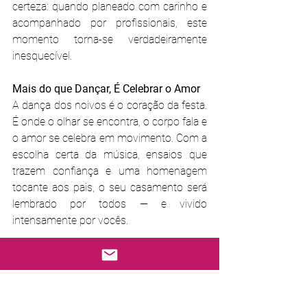
certeza: quando planeado com carinho e 
acompanhado por profissionais, este 
momento torna-se verdadeiramente 
inesquecível.
Mais do que Dançar, É Celebrar o Amor
A dança dos noivos é o coração da festa. 
É onde o olhar se encontra, o corpo fala e 
o amor se celebra em movimento. Com a 
escolha certa da música, ensaios que 
trazem confiança e uma homenagem 
tocante aos pais, o seu casamento será 
lembrado por todos — e vivido 
intensamente por vocês.
Preparados para Surpreender e 
Emocionar?
No 
Estúdio Sabor & Dança
, em Lisboa, 