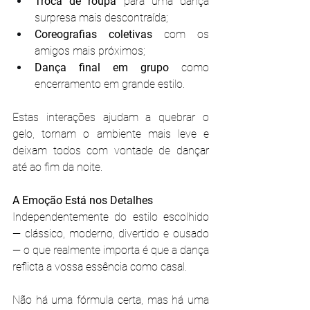
Troca de roupa
 para uma dança 
surpresa mais descontraída;
Coreografias coletivas
 com os 
amigos mais próximos;
Dança final em grupo
 como 
encerramento em grande estilo.
Estas interações ajudam a quebrar o 
gelo, tornam o ambiente mais leve e 
deixam todos com vontade de dançar 
até ao fim da noite.
A Emoção Está nos Detalhes
Independentemente do estilo escolhido 
— clássico, moderno, divertido e ousado 
— o que realmente importa é que a dança 
reflicta a vossa essência como casal.
Não há uma fórmula certa, mas há uma 