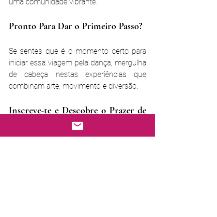
uma comunidade vibrante.
Pronto Para Dar o Primeiro Passo?
Se sentes que é o momento certo para 
iniciar essa viagem pela dança, mergulha 
de cabeça nestas experiências que 
combinam arte, movimento e diversão.
Inscreve-te e Descobre o Prazer de 
Dançar
Não esperes mais para transformar a tua 
vida através da dança. Marca já uma aula 
experimental no Estúdio Sabor & Dança e 
descobre como estes ritmos podem 
trazer alegria, confiança e conexão ao teu 
dia-a-dia.