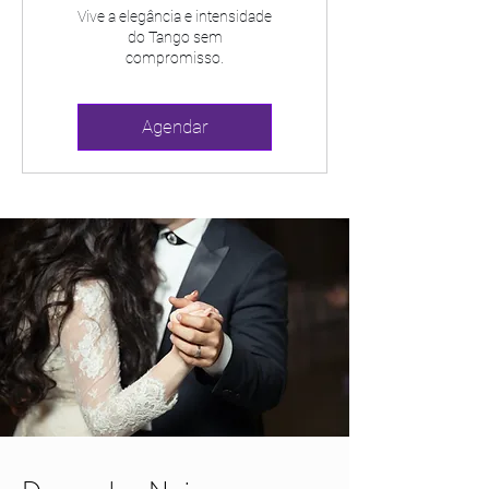
Vive a elegância e intensidade
do Tango sem
compromisso.
Agendar