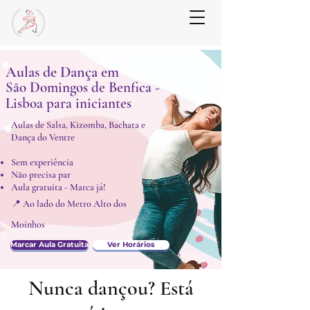
Aulas de Dança em
São Domingos de Benfica -
Lisboa para iniciantes
Aulas de Salsa, Kizomba, Bachata e
Dança do Ventre
Sem experiência
Não precisa par
Aula gratuita - Marca já!​
📍 Ao lado do Metro Alto dos
Moinhos
Marcar Aula Gratuita
Ver Horários
Nunca dançou? Está