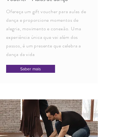
Ofereça um gift voucher para aulas de
dança e proporcione momentos de
alegria, movimento e conexão. Uma
experiência única que vai além dos
passos, é um presente que celebra a
dança da vida
Saber mais